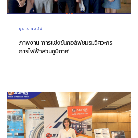
บูธ & กอล์ฟ
ภาพงาน ‘การแข่งขันกอล์ฟชมรมวิศวะกร
การไฟฟ้าส่วนภูมิภาค’