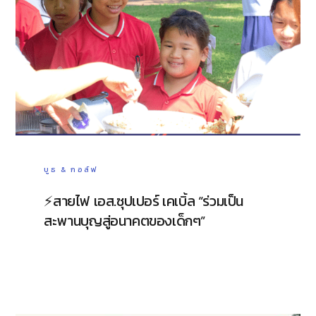
บูธ & กอล์ฟ
⚡️สายไฟ เอส.ซุปเปอร์ เคเบิ้ล “ร่วมเป็น
สะพานบุญสู่อนาคตของเด็กๆ”