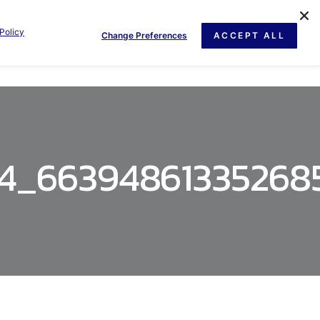
Policy
Change Preferences
ACCEPT ALL
GE
NEWS
DOCUMENT
CONTACT US
94_6639486133526