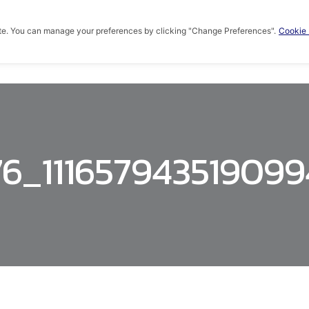
te. You can manage your preferences by clicking "Change Preferences".
Cookie 
HOME
ABOUT US
PRODUCTS
KNOWLED
76_11165794351909