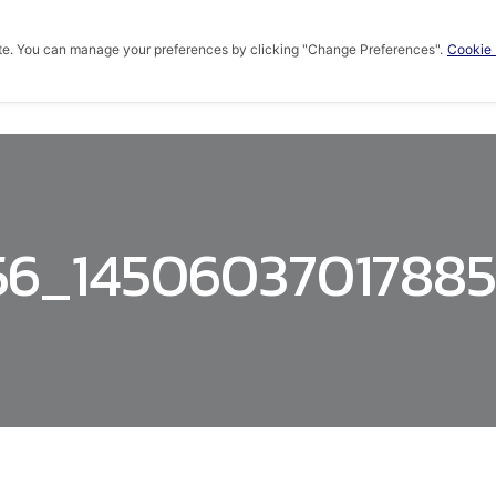
te. You can manage your preferences by clicking "Change Preferences".
Cookie 
HOME
ABOUT US
PRODUCTS
KNOWLED
56_1450603701788