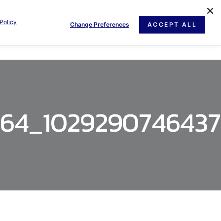
Policy
Change Preferences
ACCEPT ALL
GE
NEWS
DOCUMENT
CONTACT US
564_102929074643