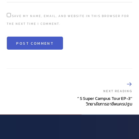
SAVE MY NAME, EMAIL, AND WEBSITE IN THIS BROWSER FOR
THE NEXT TIME I COMMENT.
NEXT READING
‘’ S Super Campus Tour EP-3‘’
วิทยาลัยการอาชีพนครปฐม