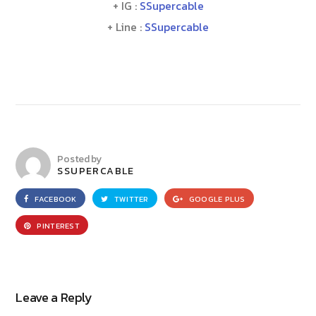
+ IG :
SSupercable
+ Line :
SSupercable
Posted by
SSUPERCABLE
FACEBOOK
TWITTER
GOOGLE PLUS
PINTEREST
Leave a Reply