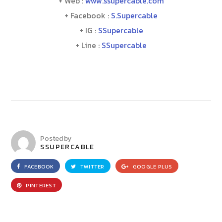
+ Web :
www.ssupercable.com
+ Facebook :
S.Supercable
+ IG :
SSupercable
+ Line :
SSupercable
Posted by
SSUPERCABLE
FACEBOOK
TWITTER
GOOGLE PLUS
PINTEREST