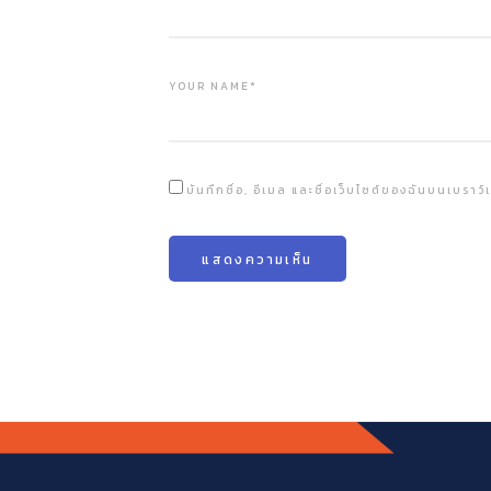
YOUR NAME*
บันทึกชื่อ, อีเมล และชื่อเว็บไซต์ของฉันบนเบราว