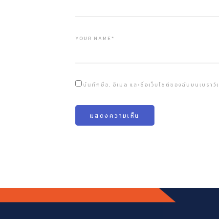
YOUR NAME*
บันทึกชื่อ, อีเมล และชื่อเว็บไซต์ของฉันบนเบราว