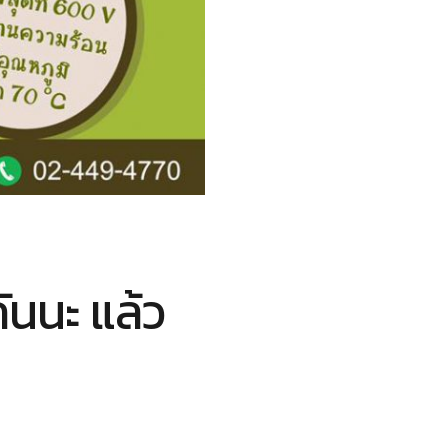
นนะ แล้ว