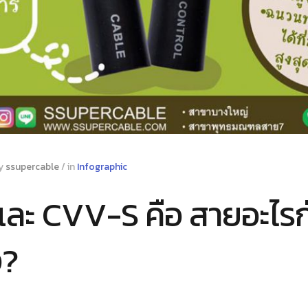
y
ssupercable
/
in
Infographic
ละ CVV-S คือ สายอะไรกั
ง?