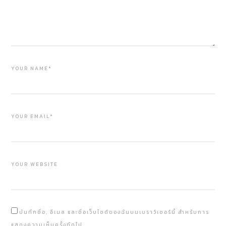
YOUR NAME*
YOUR EMAIL*
YOUR WEBSITE
บันทึกชื่อ, อีเมล และชื่อเว็บไซต์ของฉันบนเบราว์เซอร์นี้ สำหรับการ
แสดงความเห็นครั้งถัดไป