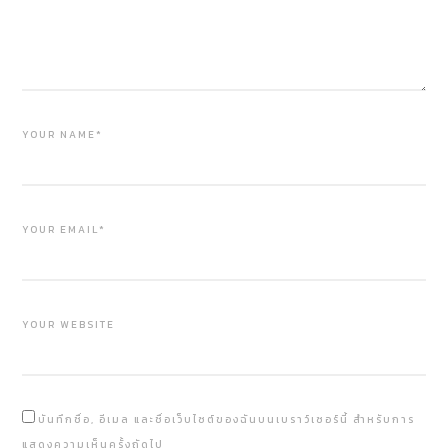
YOUR NAME*
YOUR EMAIL*
YOUR WEBSITE
บันทึกชื่อ, อีเมล และชื่อเว็บไซต์ของฉันบนเบราว์เซอร์นี้ สำหรับการ
แสดงความเห็นครั้งถัดไป