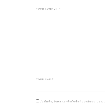
YOUR COMMENT*
YOUR NAME*
บันทึกชื่อ, อีเมล และชื่อเว็บไซต์ของฉันบนเบราว